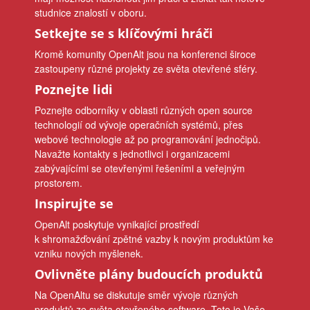
studnice znalostí v oboru.
Setkejte se s klíčovými hráči
Kromě komunity OpenAlt jsou na konferenci široce
zastoupeny různé projekty ze světa otevřené sféry.
Poznejte lidi
Poznejte odborníky v oblasti různých open source
technologií od vývoje operačních systémů, přes
webové technologie až po programování jednočipů.
Navažte kontakty s jednotlivci i organizacemi
zabývajícími se otevřenými řešeními a veřejným
prostorem.
Inspirujte se
OpenAlt poskytuje vynikající prostředí
k shromažďování zpětné vazby k novým produktům ke
vzniku nových myšlenek.
Ovlivněte plány budoucích produktů
Na OpenAltu se diskutuje směr vývoje různých
produktů ze světa otevřeného software. Toto je Vaše