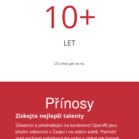
10+
LET
Už víme jak na to.
Přínosy
Získejte nejlepší talenty
Účastníci a přednášející na konferenci OpenAlt jsou
přední odborníci v Česku i na celém světě. Partneři
mají možnost nabídnout jim práci a získat tak hotové