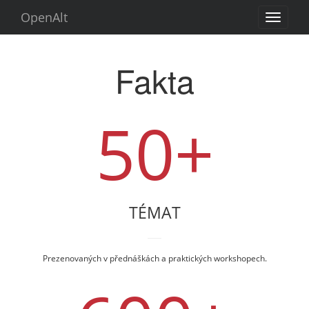
OpenAlt
Toggle
navigati
Fakta
50+
TÉMAT
Prezenovaných v přednáškách a praktických workshopech.