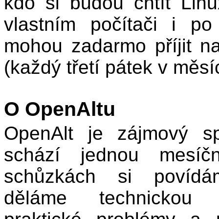
kdo si budou chtít Lin
vlastním počítači i p
mohou zadarmo příjit n
(každý třetí pátek v měsíc
O OpenAltu
OpenAlt je zájmový sp
schází jednou mesíč
schůzkách si povíd
děláme technickou